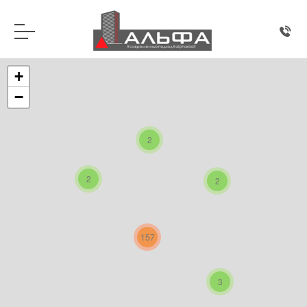
+
−
2
2
2
157
3