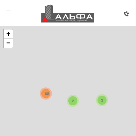
+
−
168
3
2