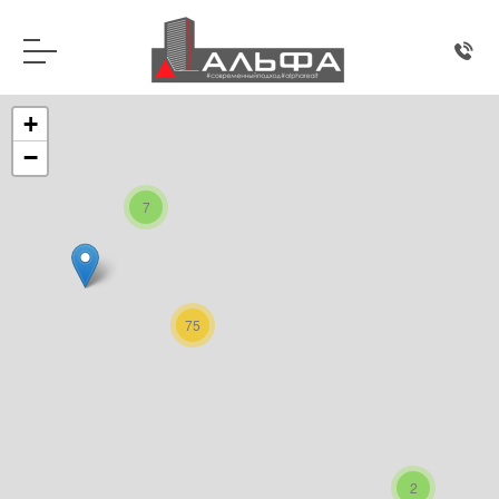
+
−
7
75
2